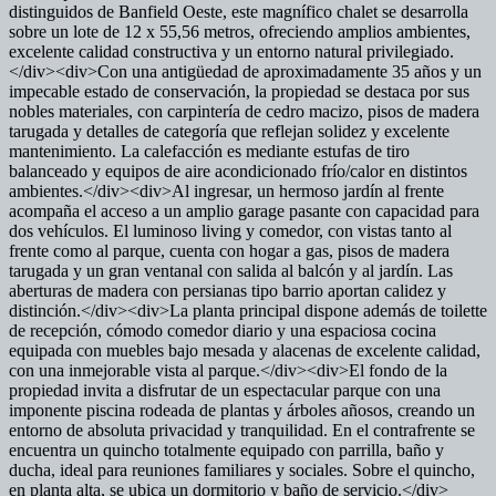
distinguidos de Banfield Oeste, este magnífico chalet se desarrolla
sobre un lote de 12 x 55,56 metros, ofreciendo amplios ambientes,
excelente calidad constructiva y un entorno natural privilegiado.
</div><div>Con una antigüedad de aproximadamente 35 años y un
impecable estado de conservación, la propiedad se destaca por sus
nobles materiales, con carpintería de cedro macizo, pisos de madera
tarugada y detalles de categoría que reflejan solidez y excelente
mantenimiento. La calefacción es mediante estufas de tiro
balanceado y equipos de aire acondicionado frío/calor en distintos
ambientes.</div><div>Al ingresar, un hermoso jardín al frente
acompaña el acceso a un amplio garage pasante con capacidad para
dos vehículos. El luminoso living y comedor, con vistas tanto al
frente como al parque, cuenta con hogar a gas, pisos de madera
tarugada y un gran ventanal con salida al balcón y al jardín. Las
aberturas de madera con persianas tipo barrio aportan calidez y
distinción.</div><div>La planta principal dispone además de toilette
de recepción, cómodo comedor diario y una espaciosa cocina
equipada con muebles bajo mesada y alacenas de excelente calidad,
con una inmejorable vista al parque.</div><div>El fondo de la
propiedad invita a disfrutar de un espectacular parque con una
imponente piscina rodeada de plantas y árboles añosos, creando un
entorno de absoluta privacidad y tranquilidad. En el contrafrente se
encuentra un quincho totalmente equipado con parrilla, baño y
ducha, ideal para reuniones familiares y sociales. Sobre el quincho,
en planta alta, se ubica un dormitorio y baño de servicio.</div>