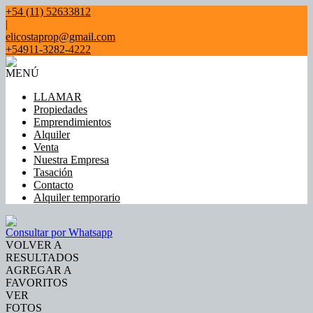
+54 (11) 52633812
|
elicostaprop@gmail.com
+54911-3282-4222
MENÚ
LLAMAR
Propiedades
Emprendimientos
Alquiler
Venta
Nuestra Empresa
Tasación
Contacto
Alquiler temporario
Consultar por Whatsapp
VOLVER A
RESULTADOS
AGREGAR A
FAVORITOS
VER
FOTOS