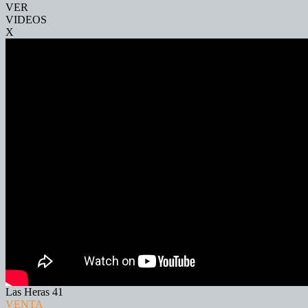
VER
VIDEOS
X
Las Heras 41
VENTA