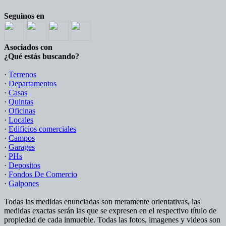
Seguinos en
Asociados con
¿Qué estás buscando?
·
Terrenos
·
Departamentos
·
Casas
·
Quintas
·
Oficinas
·
Locales
·
Edificios comerciales
·
Campos
·
Garages
·
PHs
·
Depositos
·
Fondos De Comercio
·
Galpones
Todas las medidas enunciadas son meramente orientativas, las
medidas exactas serán las que se expresen en el respectivo título de
propiedad de cada inmueble. Todas las fotos, imagenes y videos son