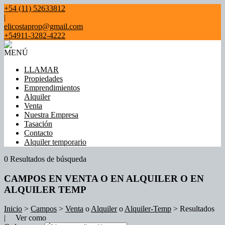
+54 (11) 52633812
|
elicostaprop@gmail.com
+54911-3282-4222
MENÚ
LLAMAR
Propiedades
Emprendimientos
Alquiler
Venta
Nuestra Empresa
Tasación
Contacto
Alquiler temporario
0 Resultados de búsqueda
CAMPOS EN VENTA O EN ALQUILER O EN
ALQUILER TEMP
Inicio
>
Campos
>
Venta
o
Alquiler
o
Alquiler-Temp
> Resultados
| Ver como