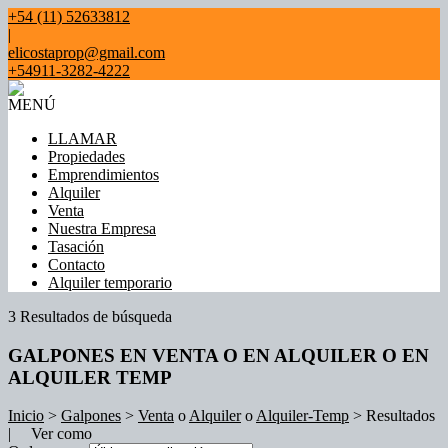
+54 (11) 52633812
|
elicostaprop@gmail.com
+54911-3282-4222
MENÚ
LLAMAR
Propiedades
Emprendimientos
Alquiler
Venta
Nuestra Empresa
Tasación
Contacto
Alquiler temporario
3 Resultados de búsqueda
GALPONES EN VENTA O EN ALQUILER O EN
ALQUILER TEMP
Inicio
>
Galpones
>
Venta
o
Alquiler
o
Alquiler-Temp
> Resultados
| Ver como