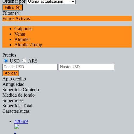
Ordenar por
Filtrar
(4)
Filtrar
(4)
Filtros Activos
Galpones
Venta
Alquiler
Alquiler-Temp
Precios
USD
ARS
Aplicar
Apto crédito
Antigüedad
Superficie Cubierta
Medida de fondo
Superficies
Superficie Total
Características
420 m²
-